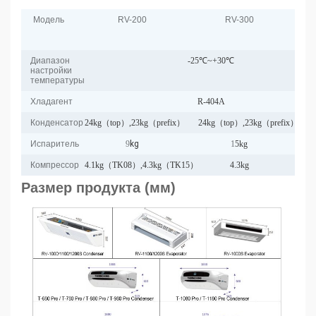
Модель
RV-200
RV-300
RV-
380
Roo
Диапазон
-25℃~+30℃
настройки
температуры
Хладагент
R-404A
Конденсатор
24kg（top）,23kg（prefix）
24kg（top）,23kg（prefix）
25kg
Испаритель
9
kg
1
5kg
16
kg
Компрессор
4.1kg（TK08）,4.3kg（TK15）
4.3kg
4.7k
Размер продукта (мм)