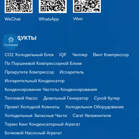
Viber
WeChat
WhatsApp
ПРОДУКТЫ
Сообщение
CO2 Холодильный Блок
IQF
Чиллер
Винт Компрессор
По Поршневой Компрессорной Блоке
Прокрутите Компрессор
Испаритель
Испарительный Конденсатор
Конденсирование Частоты Конденсирования
Тепловой Насос
Дизельный Генератор
Сухой Кулер
Проект Холодной Комнаты
Холодильное Оборудование
Холодильные Запасные Части
Carel Увлажнители
Термо Кинг Конденсаторный Агрегат
Бочковой Насосный Агрегат