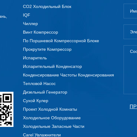
CO2 Холодильный Блок
IQF
ань,
Чиллер
Винт Компрессор
По Поршневой Компрессорной Блоке
Прокрутите Компрессор
Испаритель
Испарительный Конденсатор
Конденсирование Частоты Конденсирования
Тепловой Насос
Дизельный Генератор
Сухой Кулер
ПР
Проект Холодной Комнаты
Холодильное Оборудование
Холодильные Запасные Части
Carel Увлажнители