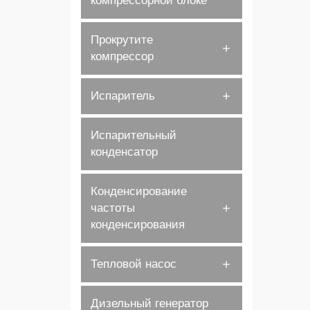
компрессорной блоке
Прокрутите
компрессор
Испаритель
Испарительный
конденсатор
Конденсирование
частоты
конденсирования
Тепловой насос
Дизельный генератор