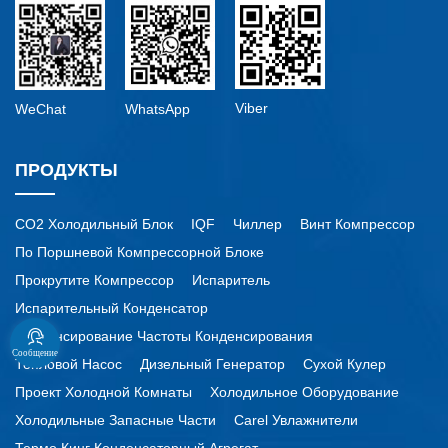
Viber
WeChat
WhatsApp
ПРОДУКТЫ
CO2 Холодильный Блок
IQF
Чиллер
Винт Компрессор
По Поршневой Компрессорной Блоке
Прокрутите Компрессор
Испаритель
Испарительный Конденсатор
Конденсирование Частоты Конденсирования
Сообщение
Тепловой Насос
Дизельный Генератор
Сухой Кулер
Проект Холодной Комнаты
Холодильное Оборудование
Холодильные Запасные Части
Carel Увлажнители