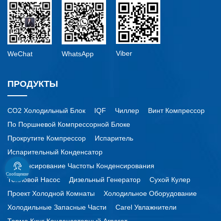
Viber
WeChat
WhatsApp
ПРОДУКТЫ
CO2 Холодильный Блок
IQF
Чиллер
Винт Компрессор
По Поршневой Компрессорной Блоке
Прокрутите Компрессор
Испаритель
Испарительный Конденсатор
Конденсирование Частоты Конденсирования
Сообщение
Тепловой Насос
Дизельный Генератор
Сухой Кулер
Проект Холодной Комнаты
Холодильное Оборудование
Холодильные Запасные Части
Carel Увлажнители