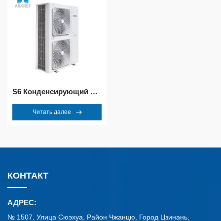
S6 Конденсирующий блок
Читать далее
КОНТАКТ
АДРЕС:
№ 1507, Улица Сюэхуа, Район Чжанцю, Город Цзинань,