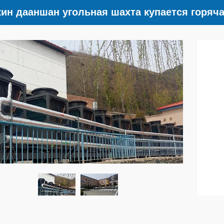
ин дааншан угольная шахта купается горяча