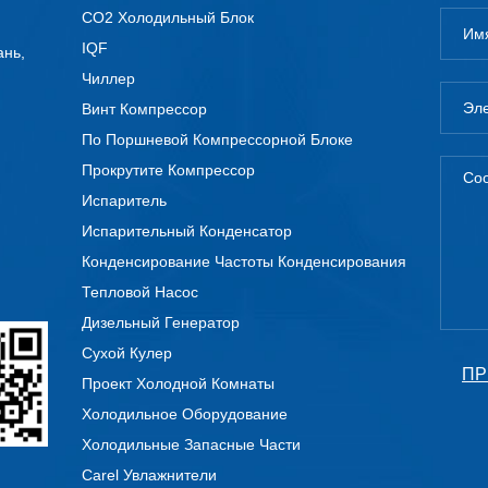
CO2 Холодильный Блок
IQF
ань,
Чиллер
Винт Компрессор
По Поршневой Компрессорной Блоке
Прокрутите Компрессор
Испаритель
Испарительный Конденсатор
Конденсирование Частоты Конденсирования
Тепловой Насос
Дизельный Генератор
Сухой Кулер
ПР
Проект Холодной Комнаты
Холодильное Оборудование
Холодильные Запасные Части
Carel Увлажнители