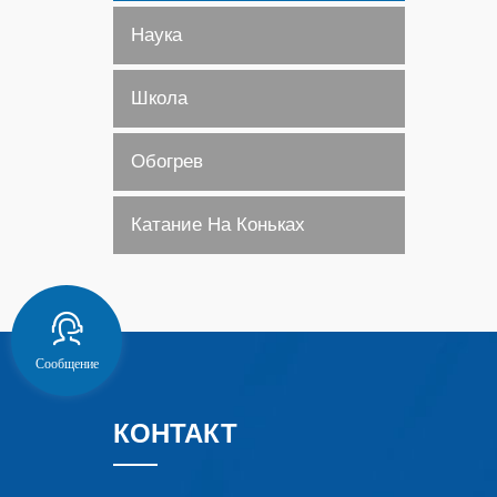
Наука
Школа
Обогрев
Катание На Коньках
Сообщение
КОНТАКТ