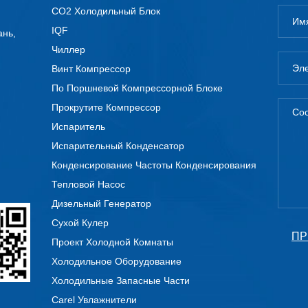
CO2 Холодильный Блок
IQF
ань,
Чиллер
Винт Компрессор
По Поршневой Компрессорной Блоке
Прокрутите Компрессор
Испаритель
Испарительный Конденсатор
Конденсирование Частоты Конденсирования
Тепловой Насос
Дизельный Генератор
Сухой Кулер
ПР
Проект Холодной Комнаты
Холодильное Оборудование
Холодильные Запасные Части
Carel Увлажнители