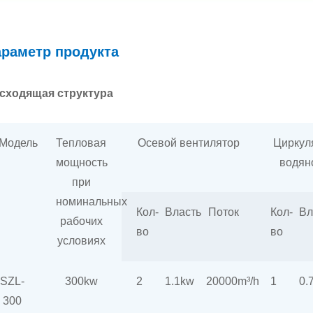
раметр продукта
сходящая структура
Модель
Тепловая
Осевой вентилятор
Циркул
мощность
водян
при
номинальных
Кол-
Власть
Поток
Кол-
Вл
рабочих
во
во
условиях
SZL-
300kw
2
1.1kw
20000m³/h
1
0.
300