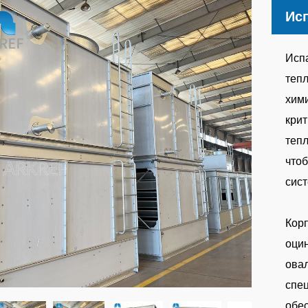
Ис
Исп
теп
хим
крит
тепл
чтоб
сис
Корп
оцин
овал
спец
обе