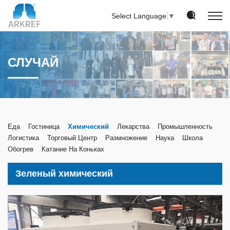
Select Language
▼
СЛУЧАЙ
Еда
Гостиница
Химический
Лекарства
Промышленность
Логистика
Торговый Центр
Размножение
Наука
Школа
Обогрев
Катание На Коньках
Зеленый химический